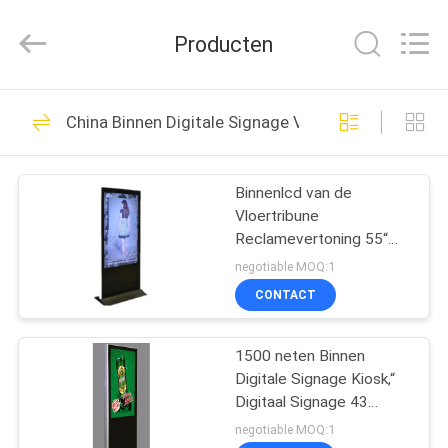
Display
Media
(Shenzhen)
Producten
Co.,
Ltd..
All
Rights
HUIS
Reserved.
32
China Binnen Digitale Signage Vertoning
Openluchtlcd
PRODUCTEN
Digitale Signage
Binnenlcd van de
Vloertribune
ONGEVEER
Reclamevertoning 55“
ONS
Hoge Helderheid Brede
negotiable MOQ:1
het Bekijken Hoeken
CONTACT
33
FABRIEKSREIS
Tweezijdige Digitale
1500 neten Binnen
Digitale Signage Kiosk,“
KWALITEITSCONTROLE
Signage
Digitaal Signage 43
Touch screen
negotiable MOQ:1