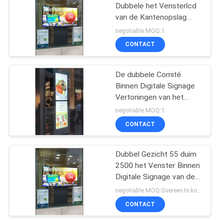
Dubbele het Vensterlcd
van de Kantenopslag
5
Vertoning
negotiable MOQ:1
Hoge
CONTACT
Helderheidslcd
De dubbele Comité
Vertoning
Binnen Digitale Signage
Vertoningen van het
Opslagvenster, 32 duim
negotiable MOQ:1
e-Affiche Hoge
CONTACT
11
Helderheid 2500 neten
Dubbel Gezicht 55 duim
Ruwe LCD Monitor
2500 het Venster Binnen
Digitale Signage van de
netenopslag Vertoning
negotiable MOQ:Overeen te komen
CONTACT