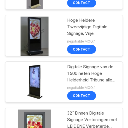
CONTACTEER
CONTACT
ONS
Hoge Heldere
22
Tweezijdige Digitale
NIEUWS
Signage, Vrije
Openlucht Digitale
Bevindende 43“ LCD
negotiable MOQ:1
Totem
Kiosk Digitale Signage
VERZOEK
CONTACT
OM
EEN
Digitale Signage van de
1500 neten Hoge
CITAAT
Helderheid Tribune alleen
25
55“ binnenlcd kiosk
negotiable MOQ:1
SITEMAP
Binnen Digitale
CONTACT
Signage Vertoning
PRIVACY
32“ Binnen Digitale
Signage Vertoningen met
POLICY
LEIDENE Verbeterde