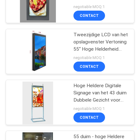
Serie Backlight
negotiable MOQ:1
CONTACT
16
Tweezijdige LCD van het
Openluchtlcd Kiosk
opslagvenster Vertoning
55“ Hoge Helderheid
2500 neten + 700 neten
negotiable MOQ:1
CONTACT
Hoge Heldere Digitale
6
Signage van het 43 duim
Hoge Helderheids
Dubbele Gezicht voor
Opslagvenster Reclame
negotiable MOQ:1
Digitale Signage
CONTACT
55 duim - hoge Heldere