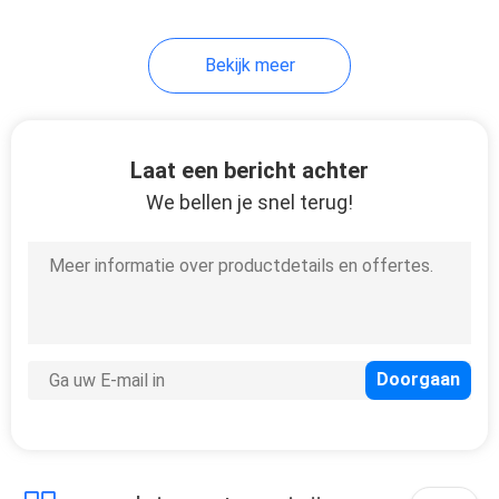
6
Bekijk meer
Smalle Vattingslcd
Videomuur
Laat een bericht achter
We bellen je snel terug!
10
Hoge
Helderheidslcd
Module