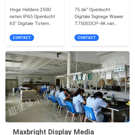
Hoge Heldere 2500
75 de“ Openlucht
neten IP65 Openlucht
Digitale Signage Waaier
65“ Digitale Totem
T750EDCP-4K van
Brede Werkende
Totem Brede Werkende
Temperatuur
Temperaturen
CONTACT
CONTACT
Maxbright Display Media