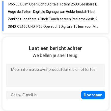
IP65 55 Duim Openlucht Digitale Totem 2500 Leesbare LCD van het Netenzonlicht Vertoning
Hoge de Totem Digitale Signage van Helderheidstft lcd Tribune Alleen 49 Duim
Zonlicht Leesbare 43inch Touch screen Reclamekiosk, 2500 neten Hoge Helderheid
3840 X 2160 UHD IP65 Openlucht Digitale Totem voor Metroluchthaven
De ultra Openlucht Digitale Totem van HD 4K 65 Duim Waterdichte Comfortabele 3D Visie
75 Duimlcd de Digitale Signage Resolutie van de Touch screentotem 4K UHD
Hoge Helderheids Openluchtlcd Kiosk 65“ Interactieve Capacitieve 4K-Resolutie
Laat een bericht achter
43 duimac100 Touch screen de Interactieve Aanraking van de Reclamekiosk 280W
We bellen je snel terug!
2500 Neten Openluchtlcd Kiosk het Bevindende Touche screen van de 32 Duimvloer
Comfortabele 3D Visieip65 Openlucht Digitale Signage Kiosk 32 Duim 2500 Neten
Vloer die 2500 Neten het Openluchtlcd Viewable Zonlicht bevinden zich van de Kiosk Interactieve Aanraking
De waterdichte Openlucht 32 Duimlcd Vloer die van de Touch screenkiosk 2500 Neten bevinden zich
32 duim Openluchtlcd Bevindende het Touche screenkiosk 2500 van de Kioskvloer Neten
32 Bevindende het Touche screenkiosk van de duimip65 Vloer voor Openlucht Reclame
Hoge Heldere Tweezijdige Digitale Signage 65 van IP65 TFT“ 3840 X 2160 RGB