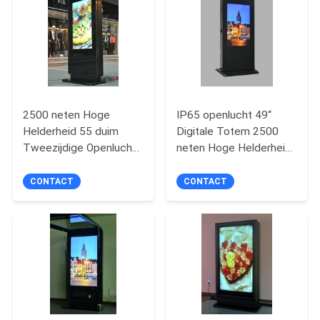
2500 neten Hoge
IP65 openlucht 49“
Helderheid 55 duim
Digitale Totem 2500
Tweezijdige Openlucht
neten Hoge Helderheid
Digitale Totem, 2K/4K-
Verbeterde Backlight
Resolutie
CONTACT
CONTACT