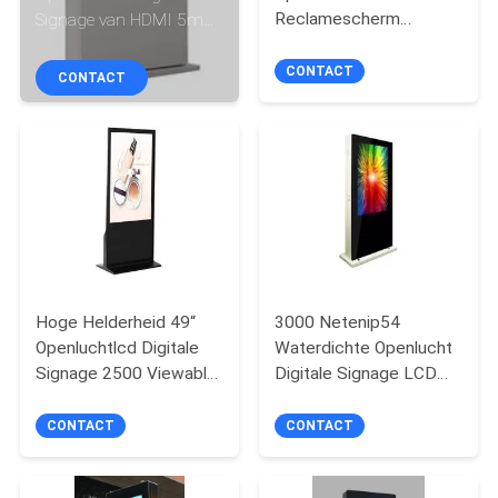
CONTACTEER
Reclamescherm
Signage van HDMI 5ms
ONS
2500cd/M2 met PCAP-
49 Duim Dubbel
Aanraking
Gezichts
CONTACT
CONTACT
NIEUWS
VERZOEK
OM
EEN
CITAAT
Hoge Helderheid 49“
3000 Netenip54
Openluchtlcd Digitale
Waterdichte Openlucht
SITEMAP
Signage 2500 Viewable
Digitale Signage LCD
Netenzonlicht
Vertoning 75 Duim
CONTACT
CONTACT
PRIVACY
POLICY