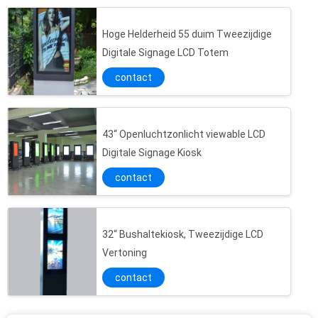
Hoge Helderheid 55 duim Tweezijdige
Digitale Signage LCD Totem
contact
43“ Openluchtzonlicht viewable LCD
Digitale Signage Kiosk
contact
32“ Bushaltekiosk, Tweezijdige LCD
Vertoning
contact