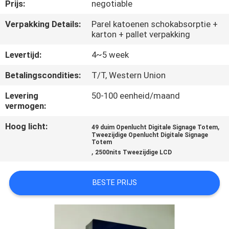
CONTACTEER
Prijs:
negotiable
ONS
Verpakking Details:
Parel katoenen schokabsorptie +
karton + pallet verpakking
NIEUWS
Levertijd:
4~5 week
Betalingscondities:
T/T, Western Union
VERZOEK
Levering
50-100 eenheid/maand
OM
vermogen:
EEN
Hoog licht:
,
49 duim Openlucht Digitale Signage Totem
Tweezijdige Openlucht Digitale Signage
CITAAT
Totem
,
2500nits Tweezijdige LCD
SITEMAP
BESTE PRIJS
PRIVACY
POLICY