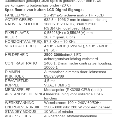
automatisch gestopt.(Deze optie is geschikt voor een ruwe
werkomgeving buitenshuis onder -20℃)
Specificatie van buiten LCD Digital Signage:
PANEELTYPE:
2 x 49" a-Si actieve matrix TFT-LCD
ACTIEF GEBIED
632,5 x 1096,2 mm in staande richting
NATIVE RESOLUTIE
1080 x 1920 RGB, 3840 x 2160
RGB(4K)-model beschikbaar
PIXELPLAATS
0,55926(H) x 0,55926(V) mm
KLEUR
16,7 miljoen, 8 bits
HORIZONTAAL FREQ.
57,3 KHz ~ 70 KHz
VERTICALE FREQ.
47Hz ~ 63Hz (DVB/PAL), 57Hz ~ 63Hz
(NTSC)
HELDERHEID
2500
-3000
cd/m
, LED-
2
achtergrondverlichting verbeterd
CONTRAST RATIO
1400:1, Dynamische contrastverhouding:
10000:1
DIMMEN
Automatisch dimmen door lichtsensor
KIJK HOEK
89/89/89/89
REACTIETIJD
4,5 ms
KOPPEL
VGA,, HDMI x 2
MEDIASPELER
Mediaspeler (RK3288 CPU) (optie)
AFSTANDSBEDIENING
Ondersteuning voor volledige OSD-
functies
WERKSPANNING
Wisselstroom 100 ~ 240V 60/50Hz
ENERGIEVERBRUIK
2500-3000 nits: 280 W voor één paneel
STANDBY MODUS
10 Watt of minder
ACCESSOIRES
AC-netsnoer, afstandsbediening