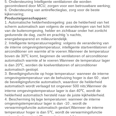
5. Ondersteuning Intelligente ventilatoren die worden
gecontroleerd door MCU, zorgen voor een betrouwbare werking;
6. Ondersteuning van antireflectieglas, zorg voor de beste
kijkervaring;
Producteigenschappen:
1. Automatische helderheidsregeling: pas de helderheid van het
scherm automatisch aan volgens de veranderingen van het licht
van de buitenomgeving, helder en zichtbaar onder het zonlicht
gedurende de dag, zacht en prachtig 's nachts,
energiebesparend en milieuvriendelijk.
2. Intelligente temperatuurregeling: volgens de verandering van
de interne omgevingstemperatuur, intelligente startventilatoren of
airconditioner om warmte af te voeren.Wanneer de temperatuur
boven de 30℃ komt, beginnen de ventilatoren of airconditioner
automatisch warmte af te voeren.Wanneer de temperatuur lager
is dan 20℃, worden de koelventilatoren of airconditioner
automatisch gestopt.
3. Beveiligingsfunctie op hoge temperatuur: wanneer de interne
omgevingstemperatuur van de behuizing hoger is dan 60 , start
de beveiligingsfunctie automatisch, waardoor de helderheid
automatisch wordt verlaagd tot ongeveer 500 nits;Wanneer de
interne omgevingstemperatuur lager is dan 40℃, wordt de
helderheid automatisch hersteld naar de juiste kijkhelderheid.
4. Bescherming bij lage temperaturen: wanneer de interne
omgevingstemperatuur lager is dan -10 , wordt de
verwarmingsfunctie automatisch gestart;Wanneer de interne
temperatuur hoger is dan 5℃, wordt de verwarmingsfunctie