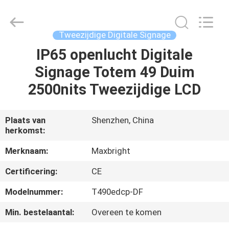
Display
Media
(Shenzhen)
Co.,
Ltd..
Tweezijdige Digitale Signage
All
Rights
IP65 openlucht Digitale
HUIS
Reserved.
Signage Totem 49 Duim
PRODUCTEN
2500nits Tweezijdige LCD
ONGEVEER
Plaats van
Shenzhen, China
herkomst:
ONS
Merknaam:
Maxbright
FABRIEKSREIS
Certificering:
CE
Modelnummer:
T490edcp-DF
KWALITEITSCONTROLE
Min. bestelaantal:
Overeen te komen