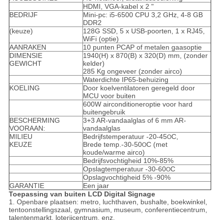
HDMI, VGA-kabel x 2 "
BEDRIJF
Mini-pc: i5-6500 CPU 3,2 GHz, 4-8 GB
DDR2
(keuze)
128G SSD, 5 x USB-poorten, 1 x RJ45,
WiFi (optie)
AANRAKEN
10 punten PCAP of metalen gaasoptie
DIMENSIE
1940(H) x 870(B) x 320(D) mm, (zonder
GEWICHT
kelder)
285 Kg ongeveer (zonder airco)
Waterdichte IP65-behuizing
KOELING
Door koelventilatoren geregeld door
MCU voor buiten
600W airconditioneroptie voor hard
buitengebruik
BESCHERMING
3+3 AR-vandaalglas of 6 mm AR-
VOORAAN:
vandaalglas
MILIEU
Bedrijfstemperatuur -20-45
C,
O
KEUZE
Brede temp.-30-50
C (met
O
koude/warme airco)
Bedrijfsvochtigheid 10%-85%
Opslagtemperatuur -30-60
C
O
Opslagvochtigheid 5% -90%
GARANTIE
Een jaar
Toepassing van buiten LCD Digital Signage
1. Openbare plaatsen: metro, luchthaven, bushalte, boekwinkel,
tentoonstellingszaal, gymnasium, museum, conferentiecentrum,
talentenmarkt, loterijcentrum, enz.