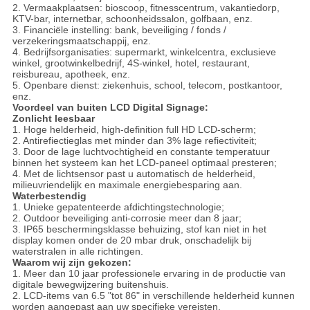
2. Vermaakplaatsen: bioscoop, fitnesscentrum, vakantiedorp,
KTV-bar, internetbar, schoonheidssalon, golfbaan, enz.
3. Financiële instelling: bank, beveiliging / fonds /
verzekeringsmaatschappij, enz.
4. Bedrijfsorganisaties: supermarkt, winkelcentra, exclusieve
winkel, grootwinkelbedrijf, 4S-winkel, hotel, restaurant,
reisbureau, apotheek, enz.
5. Openbare dienst: ziekenhuis, school, telecom, postkantoor,
enz.
Voordeel van buiten LCD Digital Signage:
Zonlicht leesbaar
1. Hoge helderheid, high-definition full HD LCD-scherm;
2. Antirefiectieglas met minder dan 3% lage refiectiviteit;
3. Door de lage luchtvochtigheid en constante temperatuur
binnen het systeem kan het LCD-paneel optimaal presteren;
4. Met de lichtsensor past u automatisch de helderheid,
milieuvriendelijk en maximale energiebesparing aan.
Waterbestendig
1. Unieke gepatenteerde afdichtingstechnologie;
2. Outdoor beveiliging anti-corrosie meer dan 8 jaar;
3. IP65 beschermingsklasse behuizing, stof kan niet in het
display komen onder de 20 mbar druk, onschadelijk bij
waterstralen in alle richtingen.
Waarom wij zijn gekozen:
1. Meer dan 10 jaar professionele ervaring in de productie van
digitale bewegwijzering buitenshuis.
2. LCD-items van 6.5 "tot 86" in verschillende helderheid kunnen
worden aangepast aan uw specifieke vereisten.