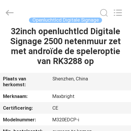
Display
Media
(Shenzhen)
Co.,
Ltd..
Openluchtlcd Digitale Signage
All
Rights
32inch openluchtlcd Digitale
HUIS
Reserved.
Signage 2500 netenmuur zet
PRODUCTEN
met androïde de speleroptie
van RK3288 op
ONGEVEER
ONS
Plaats van
Shenzhen, China
herkomst:
FABRIEKSREIS
Merknaam:
Maxbright
Certificering:
CE
KWALITEITSCONTROLE
Modelnummer:
M320EDCP-i