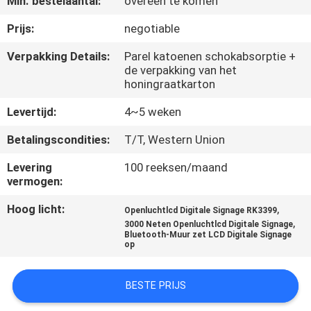
Min. bestelaantal:
overeen te komen
CONTACTEER
ONS
Prijs:
negotiable
Verpakking Details:
Parel katoenen schokabsorptie +
de verpakking van het
NIEUWS
honingraatkarton
Levertijd:
4~5 weken
VERZOEK
OM
Betalingscondities:
T/T, Western Union
EEN
Levering
100 reeksen/maand
vermogen:
CITAAT
Hoog licht:
,
Openluchtlcd Digitale Signage RK3399
,
3000 Neten Openluchtlcd Digitale Signage
SITEMAP
Bluetooth-Muur zet LCD Digitale Signage
op
PRIVACY
BESTE PRIJS
POLICY