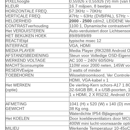
PIXELhoogte
0,55926 x 0,55926 (V) mm (van 
KLEUR
16.7 miljoen, 8 beetjes
HORIZONTALE FREQ.
57.3KHz ~ 70KHz
VERTICALE FREQ.
47Hz ~ 63Hz (DVB/PAL), 57Hz ~
HELDERHEID
2000 - 2500
cd/m2, LEIDENE Ver
CONTRASTverhouding
1100:1, Dynamische contrastver
Het VERDUISTEREN
Auto-verduistert door Lichtsenso
HET BEKIJKEN HOEK
89/89/89/89
REACTIEtijd
typische msec 12
INTERFACE
VGA, HDMI
MEDIA PLAYER
Media Player (RK3288 Android OS
AFSTANDSBEDIENING
Steun voor Volledige OSD-Eige
WERKEND VOLTAGE
AC 100 ~ 240V 60/50Hz
MACHTSconsumptie
110W voor 2000 neten, 145W vo
RESERVEwijze
3 watts of minder
TOEBEHOREN
Wisselstroomkoord, Ver Contro
HDMI, VGA-kabel x 1
Het WERKEN
De vierling-Kern schors-A17 1
(optie)
32-64GB BR, 4 x-USB-poorten, 
1 x HDMI, 2 X RS232, Android O
AFMETING
1041 (H) x 520 (W) x 140 (D) m
GEWICHT
38 Kg ong.
Waterdichte IP54-Bijlageoptie
Het KOELEN
Door koeldieventilators door MC
400W mini lucht-voorwaarde opti
MILIEU
Werkende Temperatuur 10-45oC