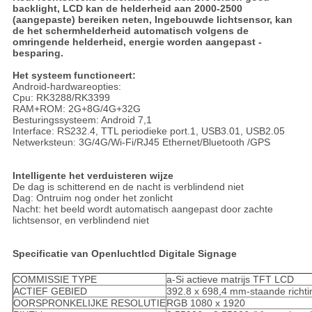
backlight, LCD kan de helderheid aan 2000-2500
(aangepaste) bereiken neten, Ingebouwde lichtsensor, kan
de het schermhelderheid automatisch volgens de
omringende helderheid, energie worden aangepast -
besparing.
Het systeem functioneert:
Android-hardwareopties:
Cpu: RK3288/RK3399
RAM+ROM: 2G+8G/4G+32G
Besturingssysteem: Android 7,1
Interface: RS232.4, TTL periodieke port.1, USB3.01, USB2.05
Netwerksteun: 3G/4G/Wi-Fi/RJ45 Ethernet/Bluetooth /GPS
Intelligente het verduisteren wijze
De dag is schitterend en de nacht is verblindend niet
Dag: Ontruim nog onder het zonlicht
Nacht: het beeld wordt automatisch aangepast door zachte
lichtsensor, en verblindend niet
Specificatie van Openluchtlcd Digitale Signage
COMMISSIE TYPE
a-Si actieve matrijs TFT LCD
ACTIEF GEBIED
392.8 x 698,4 mm-staande richti
OORSPRONKELIJKE RESOLUTIE
RGB 1080 x 1920