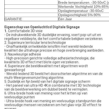
Brede temperaturen. -30-50oC (o
Werkende Vochtigheid 10%-85%
Opslagtemperatuur -30-60oC
Opslagvochtigheid 5%-90%
GARANTIE
Één Jaar
Eigenschap van Openluchtlcd Digitale Signage
1.
Comfortabele 3D visie
- De indrukwekkende 3D duidelijke ervaring, voert pop-uit uit en
regelbare velddiepte, die het comfortabele bekijken verzekeren.
2. Superieure lenticular lenstechnologie
- Onafhankelijk ontwikkelde lensfilm met wereld-leidende
kwaliteit die ultrahoge precisie en hoge overbrenging aanbieden.
3. Nauwkeurige adhesie
- High-precision gerichte volledige adhesietechnologie, die
kwaliteits 3D effect met blote ogen verzekeren.
4. Superieure die beeldkwaliteit met algoritmen wordt
gewaarborgd
- Wereld-leidend 3D beeld het doorschieten algoritme en van de
multi-Weergevenomzetting algoritme.
5. Duidelijk en fijn beeld van het digitale signage scherm
- Het paneel van ultra-HD 4K in combinatie met 3D technologie
van de beeldverwerking om dubbel beeld te vermijden.
6. Ultra-brede hoek van mening voor het letten op van
veelvoudige punten
- Ultra-brede hoek van mening en veelvoudige standpunten die
veelvoudige mensen verzekeren om het glas-vrije 3D effect te
ervaren.