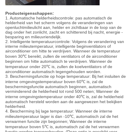
Producteigenschappen:
1. Automatische helderheidscontrole: pas automatisch de
helderheid van het scherm volgens de veranderingen van
openluchtmilieulicht aan, helder en zichtbaar in de loop van de
dag onder het zonlicht, zacht en schitterend bij nacht, energie -
besparing en milieuvriendelijk.
2. Intelligente temperatuurcontrole: Volgens de verandering van
interne milieutemperatuur, intelligente beginventilators of
airconditioner om hitte te verdrijven. Wanneer de temperatuur
boven 30℃ bereikt, zullen de ventilators of de airconditioner
beginnen om hitte automatisch te verdrijven. Wanneer de
temperatuur onder 20℃ is, zullen de koelventilators of de
airconditioner automatisch tegengehouden worden.
3. Beschermingsfunctie op hoge temperatuur: Bij het insluiten de
interne omgevingstemperatuur boven 60℃ is, zal de
beschermingsfunctie automatisch beginnen, automatisch
verminderend de helderheid tot rond 500 neten; Wanneer de
interne omgevingstemperatuur onder 40℃ is, zal de helderheid
automatisch hersteld worden aan de aangewezen het bekijken
helderheid.
4. Bescherming bij lage temperatuur: Wanneer de interne
milieutemperatuur lager is dan -10℃, automatisch zal de het
verwarmen functie zijn begonnen; Wanneer de interne
temperatuur boven 5℃ is, automatisch zal de het verwarmen
functie worden tegengehouden. (Deze optie is geschikt voor