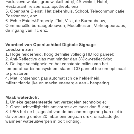
Exclusieve winkel, grootwinkelbedrijf, 4S-winkel, Hotel,
Restaurant, reisbureau, apotheek, enz.
5. Openbare Dienst: Het ziekenhuis, School, Telecommunicatie,
Postkantoor, enz.
6. Echte Estate&Property: Flat, Villa, de Bureaubouw,
Commerciële bureaugebouwen, Modelhuizen, Verkoopbureaus,
de ingang van lift, enz.
Voordeel van Openluchtlcd Digitale Signage
Leesbare zon
1.
Hoge helderheid, hoog definitie volledig HD lcd paneel;
2. Anti-Refiective glas met minder dan 3%low-refiectivity;
3. De lage vochtigheid en het constante milieu van het
temperatuur binnensysteem staan LCD paneel toe om optimaal
te presteren;
4. Met lichtsensor, pas automatisch de helderheid,
milieuvriendelijke en maximumenergie aan - besparing.
Maak waterdicht
1.
Unieke gepatenteerde het verzegelen technologie;
2. Openluchtveiligheids anticorrosieve meer dan 8 jaar;
3. IP65 het de bijlagestof van de beschermingsrang kan niet in
de vertoning onder 20 mbar binnengaan druk, onschadelijke
wanneer wateruitwerpen in ooit richting.