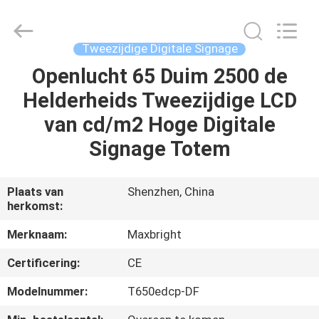
Display
Media
(Shenzhen)
Co.,
Ltd..
Tweezijdige Digitale Signage
All
Rights
Openlucht 65 Duim 2500 de
HUIS
Reserved.
Helderheids Tweezijdige LCD
PRODUCTEN
van cd/m2 Hoge Digitale
Signage Totem
ONGEVEER
ONS
Plaats van
Shenzhen, China
herkomst:
FABRIEKSREIS
Merknaam:
Maxbright
Certificering:
CE
KWALITEITSCONTROLE
Modelnummer:
T650edcp-DF