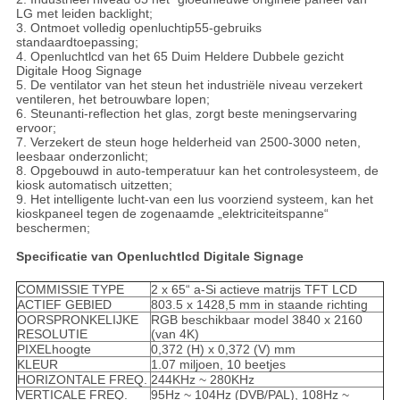
LG met leiden backlight;
3. Ontmoet volledig openluchtip55-gebruiks
standaardtoepassing;
4. Openluchtlcd van het 65 Duim Heldere Dubbele gezicht
Digitale Hoog Signage
5. De ventilator van het steun het industriële niveau verzekert
ventileren, het betrouwbare lopen;
6. Steunanti-reflection het glas, zorgt beste meningservaring
ervoor;
7. Verzekert de steun hoge helderheid van 2500-3000 neten,
leesbaar onderzonlicht;
8. Opgebouwd in auto-temperatuur kan het controlesysteem, de
kiosk automatisch uitzetten;
9. Het intelligente lucht-van een lus voorziend systeem, kan het
kioskpaneel tegen de zogenaamde „elektriciteitspanne“
beschermen;
Specificatie van Openluchtlcd Digitale Signage
COMMISSIE TYPE
2 x 65“ a-Si actieve matrijs TFT LCD
ACTIEF GEBIED
803.5 x 1428,5 mm in staande richting
OORSPRONKELIJKE
RGB beschikbaar model 3840 x 2160
RESOLUTIE
(van 4K)
PIXELhoogte
0,372 (H) x 0,372 (V) mm
KLEUR
1.07 miljoen, 10 beetjes
HORIZONTALE FREQ.
244KHz ~ 280KHz
VERTICALE FREQ.
95Hz ~ 104Hz (DVB/PAL), 108Hz ~