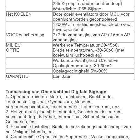
285 Kg ong. (zonder lucht-bedrieg)
Waterdichte IP65-Bijlage
Het KOELEN
Door koeldieventilators door MCU voor
openlucht worden gecontroleerd
1200W airconditioningstoesteloptie voor
ruwe openlucht
VOORbescherming
3+3 de vandaalglas van AR of 6mm AR
vandaalglas
MILIEU
Werkende Temperatuur 20-45oC,
OPTIE
Brede temperaturen. -30-50oC (met
koel/warm lucht-bedrieg)
Werkende Vochtigheid 10%-85%
Opslagtemperatuur -30-60oC
Opslagvochtigheid 5%-90%
GARANTIE
Één Jaar
Toepassing van Openluchtlcd Digitale Signage
1.
Openbare ruimten: Metro, Luchthaven, Boekhandel,
Tentoonstellingszaal, Gymnasium, Museum,
Vergaderingscentrum, Talentenmarkt, Loterijcentrum, enz.
2. Het vermaak plaatst: Filmtheater, Geschiktheidscentrum,
Vacational-dorp, KTV-bar, Internet-bar, Schoonheidssalon,
Golfcursus, enz.
3. Financiële Instelling: Bank, de verzekeringsmaatschappij van
het Veiligheidsfonds, enz.
4. Commerciële Organisaties: Supermarkt, Winkelcomplexxen,