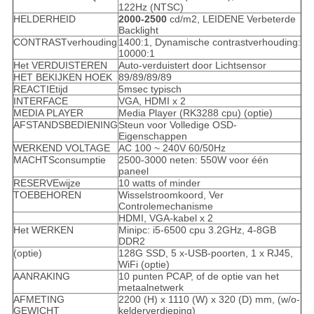
122Hz (NTSC)
HELDERHEID
2000-2500
cd/m2, LEIDENE Verbeterde
Backlight
CONTRASTverhouding
1400:1, Dynamische contrastverhouding:
10000:1
Het VERDUISTEREN
Auto-verduistert door Lichtsensor
HET BEKIJKEN HOEK
89/89/89/89
REACTIEtijd
5msec typisch
INTERFACE
VGA, HDMI x 2
MEDIA PLAYER
Media Player (RK3288 cpu) (optie)
AFSTANDSBEDIENING
Steun voor Volledige OSD-
Eigenschappen
WERKEND VOLTAGE
AC 100 ~ 240V 60/50Hz
MACHTSconsumptie
2500-3000 neten: 550W voor één
paneel
RESERVEwijze
10 watts of minder
TOEBEHOREN
Wisselstroomkoord, Ver
Controlemechanisme
HDMI, VGA-kabel x 2
Het WERKEN
Minipc: i5-6500 cpu 3.2GHz, 4-8GB
DDR2
(optie)
128G SSD, 5 x-USB-poorten, 1 x RJ45,
WiFi (optie)
AANRAKING
10 punten PCAP, of de optie van het
metaalnetwerk
AFMETING
2200 (H) x 1110 (W) x 320 (D) mm, (w/o-
GEWICHT
kelderverdieping)