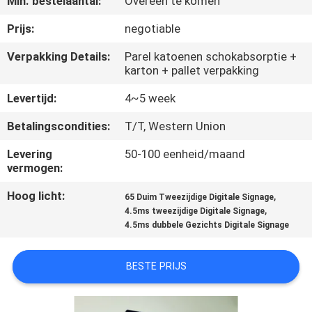
Min. bestelaantal:
Overeen te komen
CONTACTEER
ONS
Prijs:
negotiable
Verpakking Details:
Parel katoenen schokabsorptie +
karton + pallet verpakking
NIEUWS
Levertijd:
4~5 week
VERZOEK
Betalingscondities:
T/T, Western Union
OM
Levering
50-100 eenheid/maand
EEN
vermogen:
CITAAT
Hoog licht:
,
65 Duim Tweezijdige Digitale Signage
,
4.5ms tweezijdige Digitale Signage
4.5ms dubbele Gezichts Digitale Signage
SITEMAP
BESTE PRIJS
PRIVACY
POLICY