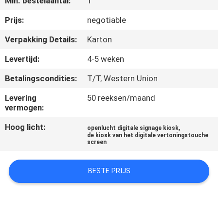
Min. bestelaantal:
1
CONTACTEER
ONS
Prijs:
negotiable
Verpakking Details:
Karton
NIEUWS
Levertijd:
4-5 weken
Betalingscondities:
T/T, Western Union
VERZOEK
OM
Levering
50 reeksen/maand
vermogen:
EEN
Hoog licht:
,
openlucht digitale signage kiosk
CITAAT
de kiosk van het digitale vertoningstouche
screen
SITEMAP
BESTE PRIJS
PRIVACY
POLICY