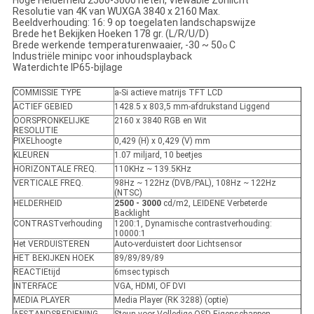
Hoge Helderheid 2500-3000 neten, Viewable Zonlicht
Resolutie van 4K van WUXGA 3840 x 2160 Max.
Beeldverhouding: 16: 9 op toegelaten landschapswijze
Brede het Bekijken Hoeken 178 gr. (L/R/U/D)
Brede werkende temperaturenwaaier, -30 ~ 50
C
o
Industriële minipc voor inhoudsplayback
Waterdichte IP65-bijlage
COMMISSIE TYPE
a-Si actieve matrijs TFT LCD
ACTIEF GEBIED
1428.5 x 803,5 mm-afdrukstand Liggend
OORSPRONKELIJKE
2160 x 3840 RGB en Wit
RESOLUTIE
PIXELhoogte
0,429 (H) x 0,429 (V) mm
KLEUREN
1.07 miljard, 10 beetjes
HORIZONTALE FREQ.
110KHz ~ 139.5KHz
VERTICALE FREQ.
98Hz ~ 122Hz (DVB/PAL), 108Hz ~ 122Hz
(NTSC)
HELDERHEID
2500 - 3000
cd/m2, LEIDENE Verbeterde
Backlight
CONTRASTverhouding
1200:1, Dynamische contrastverhouding:
10000:1
Het VERDUISTEREN
Auto-verduistert door Lichtsensor
HET BEKIJKEN HOEK
89/89/89/89
REACTIEtijd
6msec typisch
INTERFACE
VGA, HDMI, OF DVI
MEDIA PLAYER
Media Player (RK 3288) (optie)