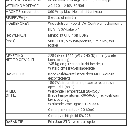
AFSTANDSBEDIENING
Steun voor Volledige OSD-Eigenschappen
WERKEND VOLTAGE
AC 100 ~ 240V 60/50Hz
MACHTSconsumptie
860 W op Max. Helderheidsniveau
RESERVEwijze
5 watts of minder
TOEBEHOREN
Wisselstroomkoord, Ver Controlemechanisme
HDMI, VGA-kabel x 1
Het WERKEN
Minipc: I3 CPU 4GB DDR2
(optie)
500G HDD, 5 x-USB-poorten, 1 x RJ45, WiFi
(optie)
AFMETING
2250 (H) x 1260 (W) x 240 (D) mm, (zonder
NETTO GEWICHT
lucht-bedrieg)
245 Kg ong. (zonder lucht-bedrieg)
Waterdichte IP65-Bijlageoptie
Het KOELEN
Door koeldieventilators door MCU worden
gecontroleerd
1500W airconditioningstoestel voor ruwe
openlucht (optie)
MILIEU
Werkende Temperatuur 20-45oC,
OPTIE
Brede temperaturen. -30-50oC (met koel/warm
lucht-bedrieg)
Werkende Vochtigheid 10%-85%
Opslagtemperatuur -30-60oC
Opslagvochtigheid 5%-90%
GARANTIE
Één Jaar STD, twee jaar optie