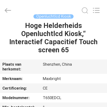
Display
Media
(Shenzhen)
Co.,
Ltd..
Openluchtlcd Kiosk
All
Rights
Hoge Helderheids
HUIS
Reserved.
Openluchtlcd Kiosk,“
PRODUCTEN
Interactief Capacitief Touch
screen 65
ONGEVEER
ONS
Plaats van
Shenzhen, China
herkomst:
FABRIEKSREIS
Merknaam:
Maxbright
Certificering:
CE
KWALITEITSCONTROLE
Modelnummer:
T650EDCL