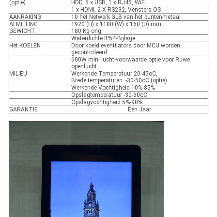
(optie)
HDD, 5 x USB, 1 x RJ45, WiFi
1 x HDMI, 2 X RS232, Vensters OS
AANRAKING
10 het Netwerk GLB van het puntenmetaal
AFMETING
1920 (H) x 1180 (W) x 160 (D) mm
GEWICHT
180 Kg ong.
Waterdichte IP54-Bijlage
Het KOELEN
Door koeldieventilators door MCU worden
gecontroleerd
600W mini lucht-voorwaarde optie voor Ruwe
openlucht
MILIEU
Werkende Temperatuur 20-45oC,
Brede temperaturen. -30-50oC (optie)
Werkende Vochtigheid 10%-85%
Opslagtemperatuur -30-60oC
Opslagvochtigheid 5%-90%
GARANTIE
Één Jaar