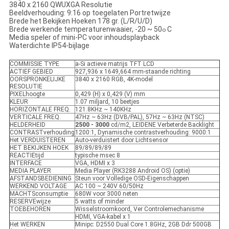
3840 x 2160 QWUXGA Resolutie
Beeldverhouding: 9:16 op toegelaten Portretwijze
Brede het Bekijken Hoeken 178 gr. (L/R/U/D)
Brede werkende temperaturenwaaier, -20 ~ 50
C
o
Media speler of mini-PC voor inhoudsplayback
Waterdichte IP54-bijlage
COMMISSIE TYPE
a-Si actieve matrijs TFT LCD
ACTIEF GEBIED
927,936 x 1649,664 mm-staande richting
OORSPRONKELIJKE
3840 x 2160 RGB, 4K-model
RESOLUTIE
PIXELhoogte
0,429 (H) x 0,429 (V) mm
KLEUR
1.07 miljard, 10 beetjes
HORIZONTALE FREQ.
121.8KHz ~ 140KHz
VERTICALE FREQ.
47Hz ~ 63Hz (DVB/PAL), 57Hz ~ 63Hz (NTSC)
HELDERHEID
2500 - 3000
cd/m2, LEIDENE Verbeterde Backlight
CONTRASTverhouding
1200:1, Dynamische contrastverhouding: 9000:1
Het VERDUISTEREN
Auto-verduistert door Lichtsensor
HET BEKIJKEN HOEK
89/89/89/89
REACTIEtijd
typische msec 8
INTERFACE
VGA, HDMI x 3
MEDIA PLAYER
Media Player (RK3288 Android OS) (optie)
AFSTANDSBEDIENING
Steun voor Volledige OSD-Eigenschappen
WERKEND VOLTAGE
AC 100 ~ 240V 60/50Hz
MACHTSconsumptie
680W voor 3000 neten
RESERVEwijze
5 watts of minder
TOEBEHOREN
Wisselstroomkoord, Ver Controlemechanisme
HDMI, VGA-kabel x 1
Het WERKEN
Minipc: D2550 Dual Core 1.8GHz, 2GB Ddr 500GB