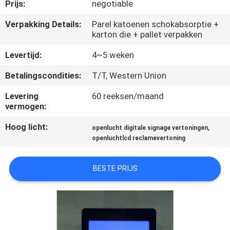
CONTACTEER
Prijs:
negotiable
ONS
Verpakking Details:
Parel katoenen schokabsorptie +
karton die + pallet verpakken
NIEUWS
Levertijd:
4~5 weken
Betalingscondities:
T/T, Western Union
VERZOEK
Levering
60 reeksen/maand
OM
vermogen:
EEN
Hoog licht:
,
openlucht digitale signage vertoningen
CITAAT
openluchtlcd reclamevertoning
BESTE PRIJS
SITEMAP
PRIVACY
POLICY