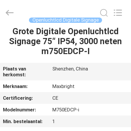
Display
Media
(Shenzhen)
Co.,
Ltd..
Openluchtlcd Digitale Signage
All
Rights
Grote Digitale Openluchtlcd
HUIS
Reserved.
Signage 75“ IP54, 3000 neten
PRODUCTEN
m750EDCP-I
ONGEVEER
Plaats van
Shenzhen, China
herkomst:
ONS
Merknaam:
Maxbright
FABRIEKSREIS
Certificering:
CE
Modelnummer:
M750EDCP-i
KWALITEITSCONTROLE
Min. bestelaantal:
1