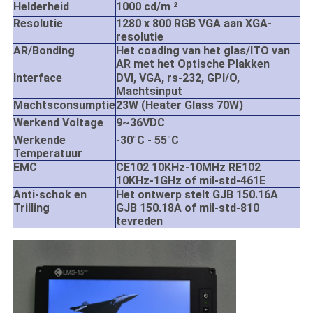
Helderheid
1000 cd/m ²
Resolutie
1280 x 800 RGB VGA aan XGA-
resolutie
AR/Bonding
Het coading van het glas/ITO van
AR met het Optische Plakken
Interface
DVI, VGA, rs-232, GPI/O,
Machtsinput
Machtsconsumptie
23W (Heater Glass 70W)
Werkend Voltage
9~36VDC
Werkende
-30°C - 55°C
Temperatuur
EMC
CE102 10KHz-10MHz RE102
10KHz-1GHz of mil-std-461E
Anti-schok en
Het ontwerp stelt GJB 150.16A
Trilling
GJB 150.18A of mil-std-810
tevreden