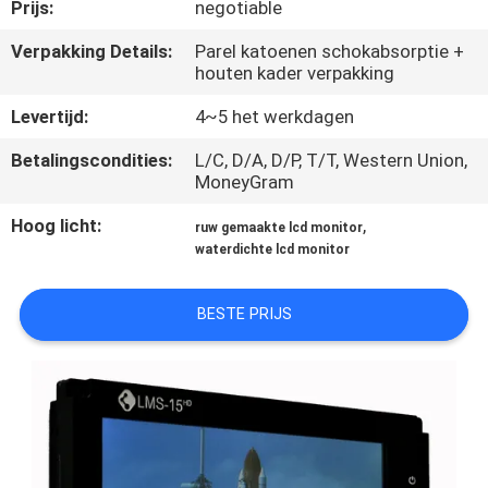
CONTACTEER
Prijs:
negotiable
ONS
Verpakking Details:
Parel katoenen schokabsorptie +
houten kader verpakking
NIEUWS
Levertijd:
4~5 het werkdagen
Betalingscondities:
L/C, D/A, D/P, T/T, Western Union,
VERZOEK
MoneyGram
OM
Hoog licht:
,
ruw gemaakte lcd monitor
waterdichte lcd monitor
EEN
CITAAT
BESTE PRIJS
SITEMAP
PRIVACY
POLICY