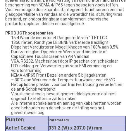
koelventilators aan. De voorvatting van de monitor handhaaft de
bescherming van NEMA 4/IP65 tegen bespoten vloeistoffen.
Voor verhoogde duurzaamheid, integreert touchscreen een het
glasoppervlakte van vandaalar die waterdicht is, schuring/kras
bestand, en ondoordringbaar aan vlammen, chemische
producten, oplosmiddelen en naaldgebruik.
PRODUCThoogtepunten
15.4 Waar de industrieel-Rangcomité van ″ TFT LCD
1350 neten, Randtype LEIDENE verbeterde Backlight
Diepe het Verduisteren Mogelijkheden van 100% aan 0,5%
Duurzame glas-Opgedoken Weerstand biedende of
Capacitieve Touchscreen van AR Vandaal
VGA, RS232, Machtsinput door IP geschat om schakelaar
ITO-deklaag en Verwarmerglas voor EMI verbinding en
vorstontruiming
NEMA 4/IP65 Front Bezel en andere 5 bijlagekanten
– 30°C aan Werkende de Temperatuurwaaier van +55°C
Het optische plakken voor contrastverhouding verbetert en
de anti-Schok versterkt
Vibratiebestendig, bevestigingsmiddelsysteem dat niet
ongeacht zeteltorsie zal losmaken.
Alle interne schakelaars en aanleg van kabelnetten worden
goed behouden aan de schok en de trilling van het
gevechtsvoertuig
Punten
Parameters
Actief Gebied
331.2 (W) x 207,0 (V) mm