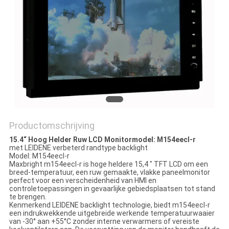
Productomschrijving
15.4“ Hoog Helder Ruw LCD Monitormodel: M154eecl-r
met LEIDENE verbeterd randtype backlight
Model: M154eecl-r
Maxbright m154eecl-r is hoge heldere 15,4 ″ TFT LCD om een
breed-temperatuur, een ruw gemaakte, vlakke paneelmonitor
perfect voor een verscheidenheid van HMI en
controletoepassingen in gevaarlijke gebiedsplaatsen tot stand
te brengen.
Kenmerkend LEIDENE backlight technologie, biedt m154eecl-r
een indrukwekkende uitgebreide werkende temperatuurwaaier
van -30° aan +55°C zonder interne verwarmers of vereiste