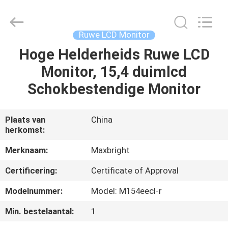
Display
Media
(Shenzhen)
Co.,
Ltd..
Ruwe LCD Monitor
All
Rights
Hoge Helderheids Ruwe LCD
HUIS
Reserved.
Monitor, 15,4 duimlcd
PRODUCTEN
Schokbestendige Monitor
ONGEVEER
Plaats van
China
herkomst:
ONS
Merknaam:
Maxbright
FABRIEKSREIS
Certificering:
Certificate of Approval
Modelnummer:
Model: M154eecl-r
KWALITEITSCONTROLE
Min. bestelaantal:
1