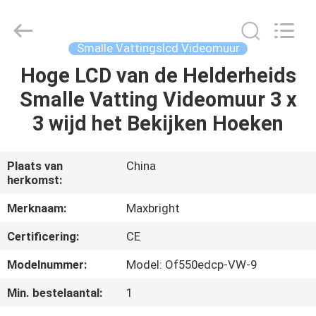
Display
Media
(Shenzhen)
Co.,
Ltd..
Smalle Vattingslcd Videomuur
All
Rights
Hoge LCD van de Helderheids
HUIS
Reserved.
Smalle Vatting Videomuur 3 x
PRODUCTEN
3 wijd het Bekijken Hoeken
ONGEVEER
Plaats van
China
herkomst:
ONS
Merknaam:
Maxbright
FABRIEKSREIS
Certificering:
CE
Modelnummer:
Model: Of550edcp-VW-9
KWALITEITSCONTROLE
Min. bestelaantal:
1