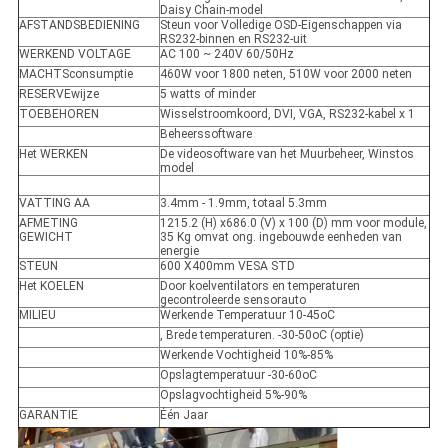
Daisy Chain-model
AFSTANDSBEDIENING
Steun voor Volledige OSD-Eigenschappen via
RS232-binnen en RS232-uit
WERKEND VOLTAGE
AC 100 ~ 240V 60/50Hz
MACHTSconsumptie
460W voor 1800 neten, 510W voor 2000 neten
RESERVEwijze
5 watts of minder
TOEBEHOREN
Wisselstroomkoord, DVI, VGA, RS232-kabel x 1
Beheerssoftware
Het WERKEN
De videosoftware van het Muurbeheer, Winstos
model
VATTING AA
3.4mm - 1.9mm, totaal 5.3mm
AFMETING
1215.2 (H) x686.0 (V) x 100 (D) mm voor module,
GEWICHT
35 Kg omvat ong. ingebouwde eenheden van
energie
STEUN
600 X400mm VESA STD
Het KOELEN
Door koelventilators en temperaturen
gecontroleerde sensorauto
MILIEU
Werkende Temperatuur 10-45oC
, Brede temperaturen. -30-50oC (optie)
Werkende Vochtigheid 10%-85%
Opslagtemperatuur -30-60oC
Opslagvochtigheid 5%-90%
GARANTIE
Één Jaar