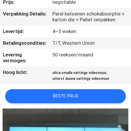
CONTACTEER
Prijs:
negotiable
ONS
Verpakking Details:
Parel katoenen schokabsorptie +
karton die + Pallet verpakken
NIEUWS
Levertijd:
4~5 weken
Betalingscondities:
T/T, Western Union
VERZOEK
Levering
50 reeksen/maand
OM
vermogen:
EEN
Hoog licht:
,
ultra smalle vattings videomuur
CITAAT
uiterst dunne vattings videomuur
BESTE PRIJS
SITEMAP
PRIVACY
POLICY