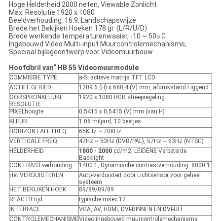
Hoge Helderheid 2000 neten, Viewable Zonlicht
Max. Resolutie 1920 x 1080
Beeldverhouding: 16:9, Landschapswijze
Brede het Bekijken Hoeken 178 gr. (L/R/U/D)
Brede werkende temperaturenwaaier, -10 ~ 50
C
o
Ingebouwd Video Multi-input Muurcontrolemechanisme,
Speciaal bijlageontwerp voor Videomuurbouw
Hoofdbril van“ HB 55 Videomuurmodule
COMMISSIE TYPE
a-Si actieve matrijs TFT LCD
ACTIEF GEBIED
1209.6 (H) x 680,4 (V) mm, afdrukstand Liggend
OORSPRONKELIJKE
1920 x 1080 RGB streepregeling
RESOLUTIE
PIXELhoogte
0,5415 x 0,5415 (V) mm (van H)
KLEUR
1.06 miljard, 10 beetjes
HORIZONTALE FREQ.
65KHz ~ 70KHz
VERTICALE FREQ.
47Hz ~ 53Hz (DVB/PAL), 57Hz ~ 63Hz (NTSC)
HELDERHEID
1800 - 2000
cd/m2, LEIDENE Verbeterde
Backlight
CONTRASTverhouding
1400:1, Dynamische contrastverhouding: 8000:1
Het VERDUISTEREN
Auto-verduistert door Lichtsensor voor geheel
systeem
HET BEKIJKEN HOEK
89/89/89/89
REACTIEtijd
typische msec 12
INTERFACE
VGA, AV, HDMI, DVI-BINNEN EN DVI-UIT
CONTROLEMECHANISME
Video ingebouwd muurcontrolemechanisme,